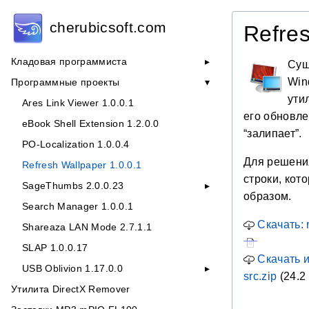
cherubicsoft.com
Refre
Кладовая программиста
Сущ
Win
Программные проекты
ути
Ares Link Viewer 1.0.0.1
его обновле
eBook Shell Extension 1.2.0.0
“залипает”.
PO-Localization 1.0.0.4
Для решени
Refresh Wallpaper 1.0.0.1
строки, кот
SageThumbs 2.0.0.23
образом.
Search Manager 1.0.0.1
Скачать: r
Shareaza LAN Mode 2.7.1.1
SLAP 1.0.0.17
Скачать и
USB Oblivion 1.17.0.0
src.zip
(24.2
Утилита DirectX Remover