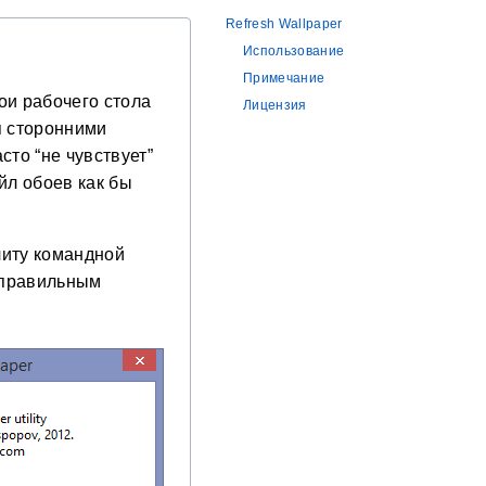
Refresh Wallpaper
Использование
Примечание
ои рабочего стола
Лицензия
я сторонними
сто “не чувствует”
йл обоев как бы
литу командной
s правильным