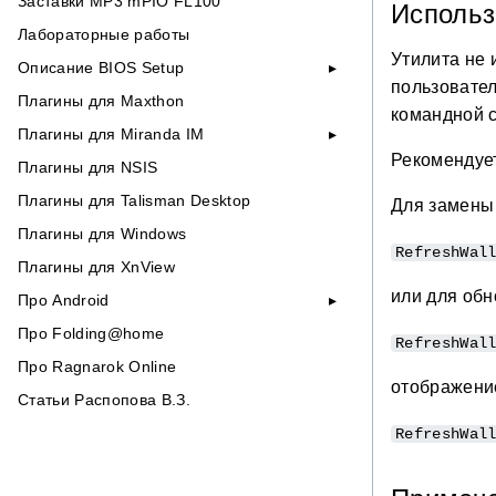
Заставки MP3 mPIO FL100
Исполь
Лабораторные работы
Утилита не
Описание BIOS Setup
пользовател
Плагины для Maxthon
командной с
Плагины для Miranda IM
Рекомендует
Плагины для NSIS
Плагины для Talisman Desktop
Для замены 
Плагины для Windows
RefreshWal
Плагины для XnView
или для обн
Про Android
Про Folding@home
RefreshWal
Про Ragnarok Online
отображение
Статьи Распопова В.З.
RefreshWal