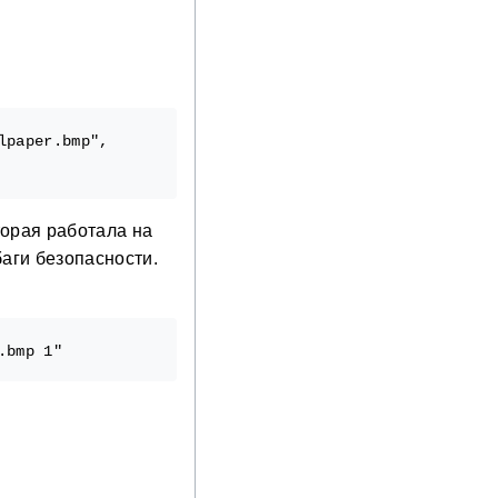
paper.bmp",

торая работала на
баги безопасности.