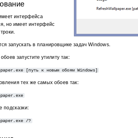
зование
 имеет интерфейса
я, но имеет интерфейс
троки.
ся запускать в планировщике задач Windows.
обоев запустите утилиту так:
lpaper.exe [путь к новым обоям Windows]
овления тех же самых обоев так:
lpaper.exe
 подсказки:
lpaper.exe /?