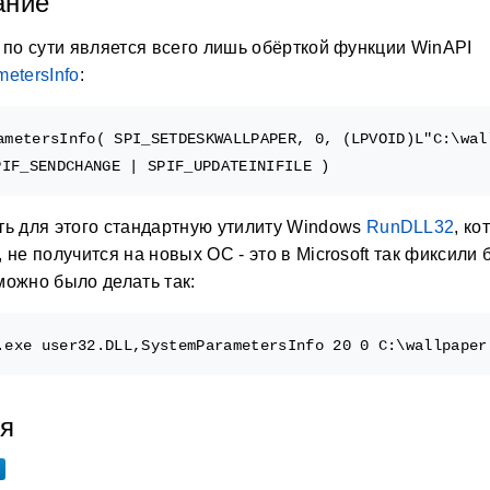
ание
 по сути является всего лишь обёрткой функции WinAPI
etersInfo
:
ametersInfo( SPI_SETDESKWALLPAPER, 0, (LPVOID)L"C:\wall
ь для этого стандартную утилиту Windows
RunDLL32
, ко
 не получится на новых ОС - это в Microsoft так фиксили 
ожно было делать так:
ия