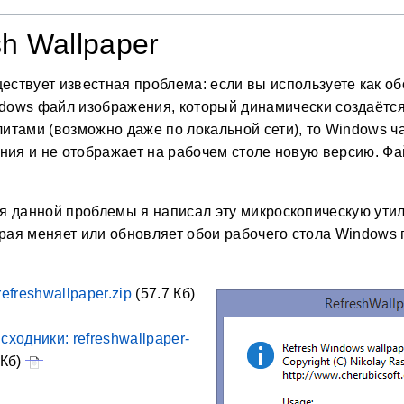
sh Wallpaper
ествует известная проблема: если вы используете как об
dows файл изображения, который динамически создаётс
литами (возможно даже по локальной сети), то Windows ча
ния и не отображает на рабочем столе новую версию. Фа
я данной проблемы я написал эту микроскопическую ути
орая меняет или обновляет обои рабочего стола Window
efreshwallpaper.zip
(57.7 Кб)
сходники: refreshwallpaper-
 Кб)