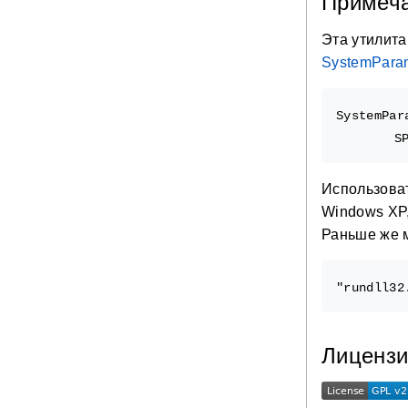
Примеч
Эта утилита
SystemParam
SystemPar
Использоват
Windows XP,
Раньше же м
Лиценз