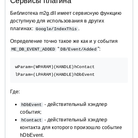
Сервисы плагина
Библиотека m2g.dll имеет сервисную функцию
доступную для использования в других
плагинах:
.
Google/IndexThis
Определение точно такое же как и у события
“
”:
ME_DB_EVENT_ADDED
DB/Event/Added
wParam=(WPARAM)(HANDLE)hContact

Где:
- действительный хэндлер
hDbEvent
события;
- действительный хэндлер
hContact
контакта для которого произошло событие
hDbEvent.