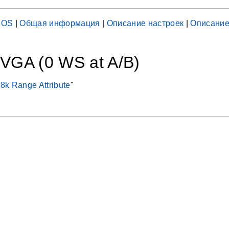
IOS
|
Общая информация
|
Описание настроек
|
Описание
 VGA (0 WS at A/B)
8k Range Attribute
"