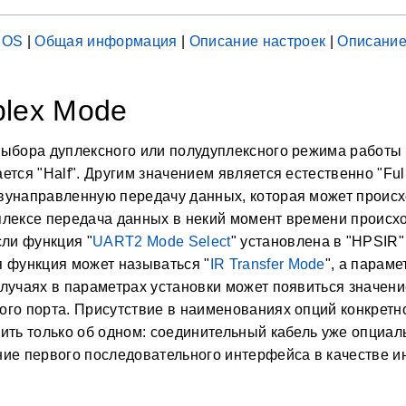
IOS
|
Общая информация
|
Описание настроек
|
Описание
plex Mode
выбора дуплексного или полудуплексного режима работы
ется "Half". Другим значением является естественно "Full
унаправленную передачу данных, которая может происхо
лексе передача данных в некий момент времени происхо
сли функция "
UART2 Mode Select
" установлена в "HPSIR"
 функция может называться "
IR Transfer Mode
", а параме
лучаях в параметрах установки может появиться значение 
го порта. Присутствие в наименованиях опций конкретн
ить только об одном: соединительный кабель уже опциал
ие первого последовательного интерфейса в качестве ин