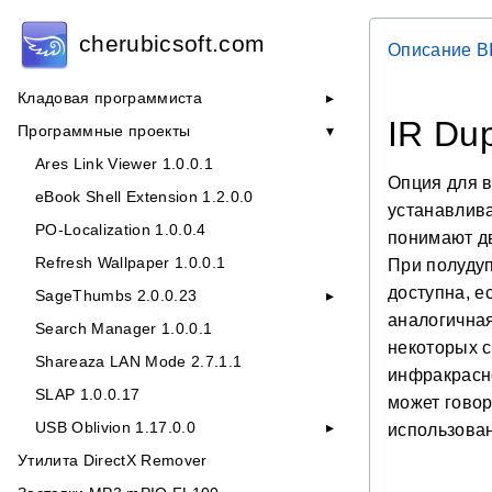
cherubicsoft.com
Описание B
Кладовая программиста
IR Du
Программные проекты
Ares Link Viewer 1.0.0.1
Опция для 
eBook Shell Extension 1.2.0.0
устанавлива
PO-Localization 1.0.0.4
понимают дв
Refresh Wallpaper 1.0.0.1
При полудуп
доступна, е
SageThumbs 2.0.0.23
аналогичная
Search Manager 1.0.0.1
некоторых с
Shareaza LAN Mode 2.7.1.1
инфракрасно
SLAP 1.0.0.17
может говор
USB Oblivion 1.17.0.0
использован
Утилита DirectX Remover