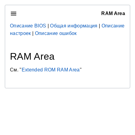
RAM Area
Описание BIOS
|
Общая информация
|
Описание
настроек
|
Описание ошибок
RAM Area
См. "
Extended ROM RAM Area
"