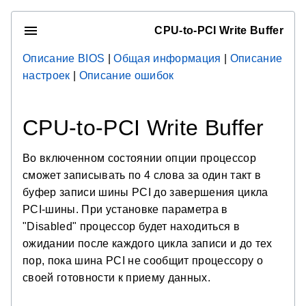
CPU-to-PCI Write Buffer
Описание BIOS
|
Общая информация
|
Описание
настроек
|
Описание ошибок
CPU-to-PCI Write Buffer
Во включенном состоянии опции процессор
сможет записывать по 4 слова за один такт в
буфер записи шины PCI до завершения цикла
PCI-шины. При установке параметра в
"Disabled" процессор будет находиться в
ожидании после каждого цикла записи и до тех
пор, пока шина PCI не сообщит процессору о
своей готовности к приему данных.