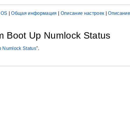
IOS
|
Общая информация
|
Описание настроек
|
Описание
m Boot Up Numlock Status
p Numlock Status
".