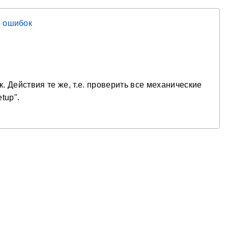
 ошибок
. Действия те же, т.е. проверить все механические
tup".