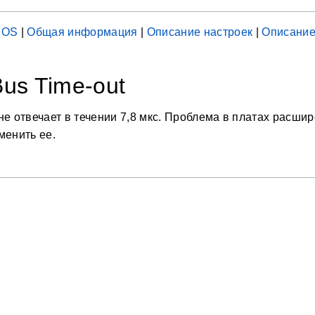
IOS
|
Общая информация
|
Описание настроек
|
Описание
us Time-out
не отвечает в течении 7,8 мкс. Проблема в платах расши
менить ее.